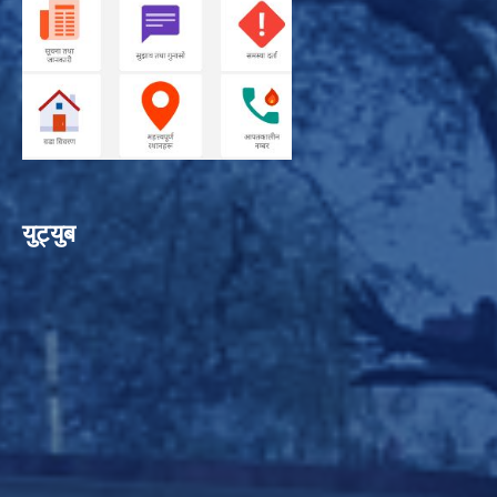
युट्युब