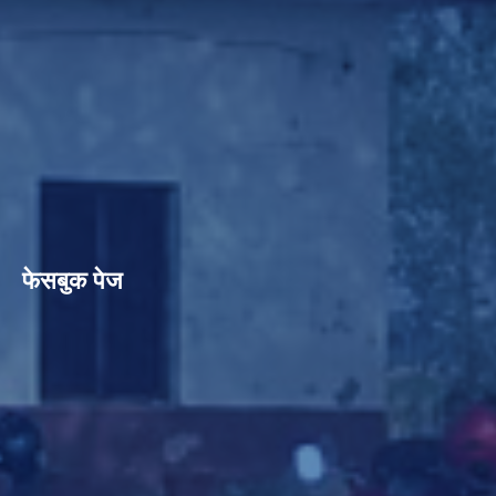
फेसबुक पेज