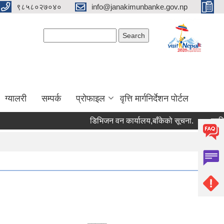
९८५८०२७०४०
info@janakimunbanke.gov.np
Search form
Search
ग्यालरी
सम्पर्क
प्रोफाइल
वृत्ति मार्गनिर्देशन पोर्टल
डिभिजन वन कार्यालय,बाँकेको सूचना.
प्रशिक्षकक