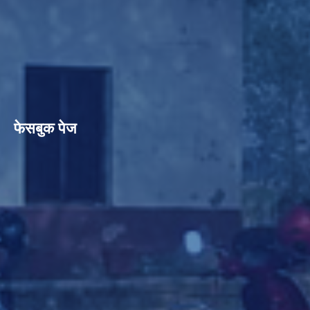
फेसबुक पेज