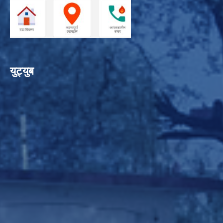
युट्युब