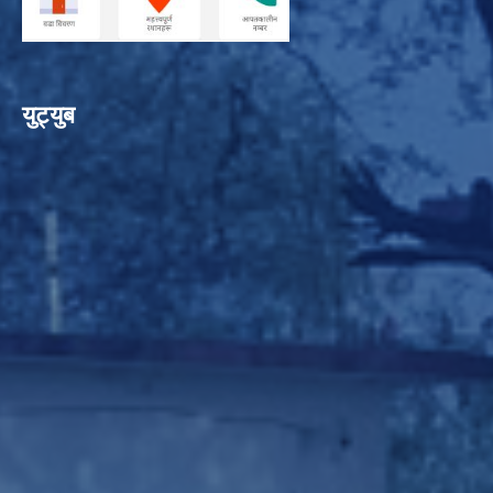
युट्युब