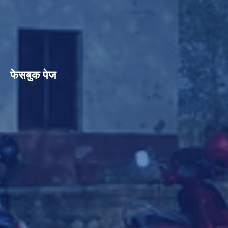
फेसबुक पेज