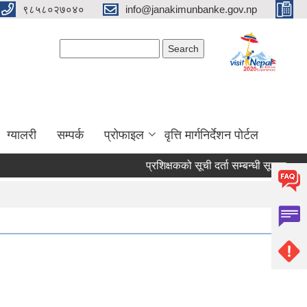
९८५८०२७०४०
info@janakimunbanke.gov.np
Search form
Search
ग्यालरी
सम्पर्क
प्रोफाइल
वृत्ति मार्गनिर्देशन पोर्टल
प्रशिक्षकको सूची दर्ता सम्बन्धी सूचना.
आ.व.