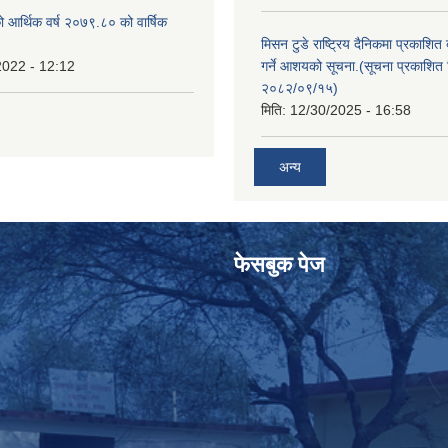
ो आर्थिक वर्ष २०७९.८० को वार्षिक
मिसन टुडे राष्ट्रिय दैनिकमा प्रकाशित
2022 - 12:12
गर्ने आशयको सूचना.(सूचना प्रकाशित 
२०८२/०९/१५)
मिति:
12/30/2025 - 16:58
अन्य
फेसबुक पेज