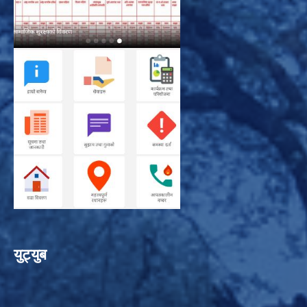
युट्युब