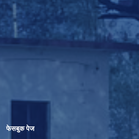
फेसबुक पेज