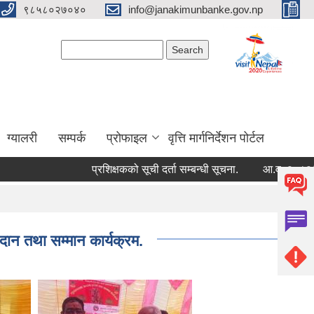
९८५८०२७०४०
info@janakimunbanke.gov.np
Search form
Search
ग्यालरी
सम्पर्क
प्रोफाइल
वृत्ति मार्गनिर्देशन पोर्टल
प्रशिक्षकको सूची दर्ता सम्बन्धी सूचना.
आ.व. २०८२/०८३ को 
ान तथा सम्मान कार्यक्रम.