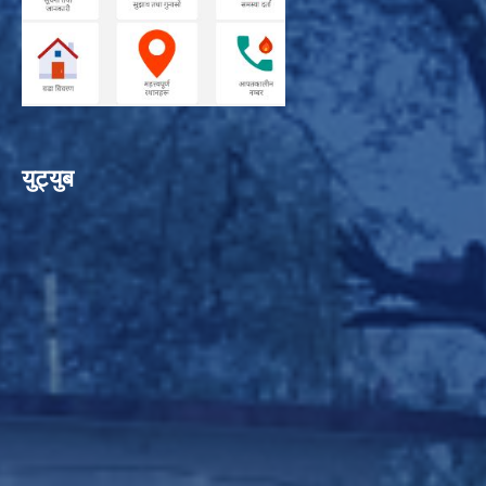
युट्युब