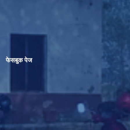
फेसबुक पेज