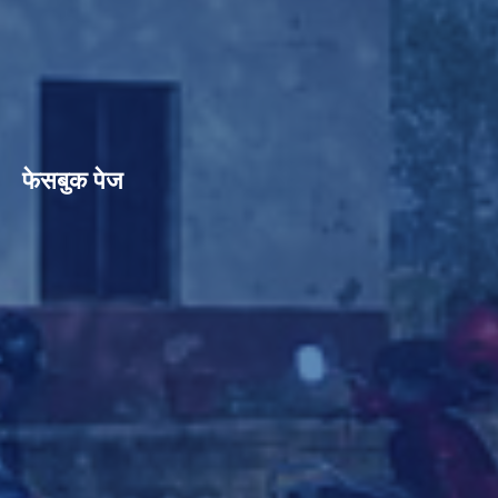
फेसबुक पेज