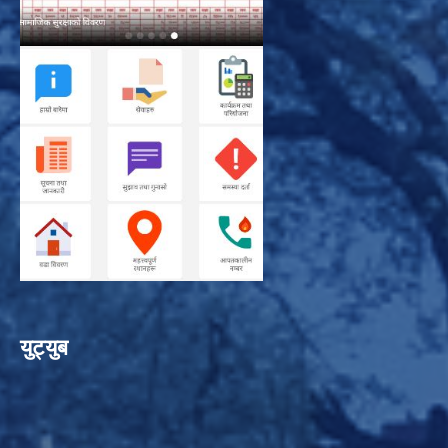
युट्युब