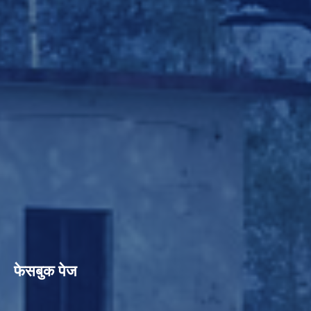
फेसबुक पेज