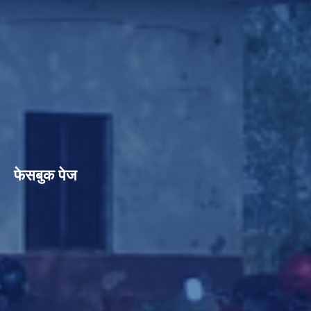
फेसबुक पेज