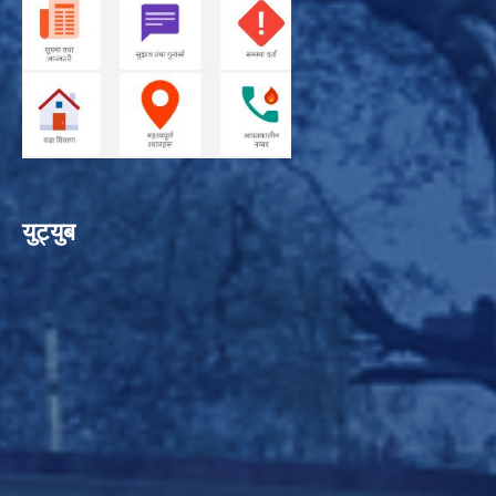
युट्युब