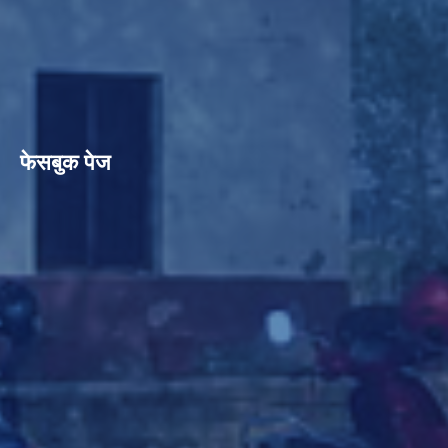
फेसबुक पेज