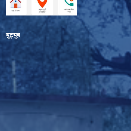
युट्युब