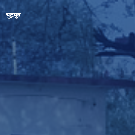
युट्युब