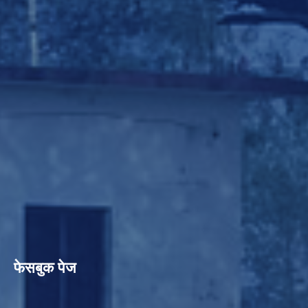
फेसबुक पेज