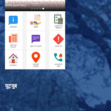
युट्युब