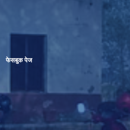
फेसबुक पेज