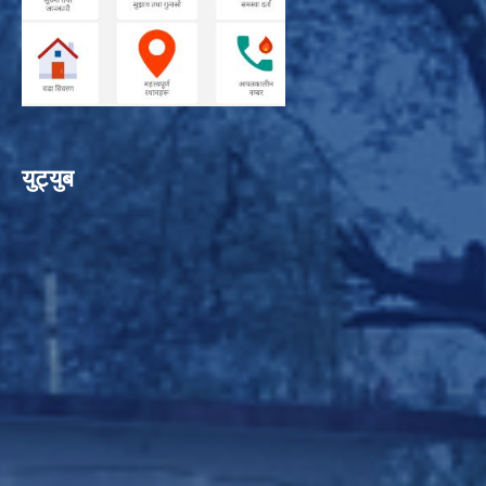
युट्युब