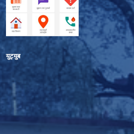
युट्युब