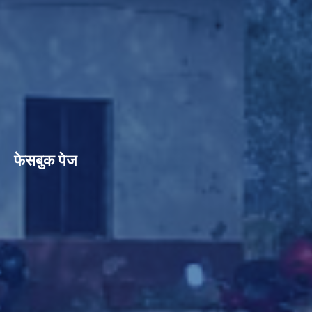
फेसबुक पेज