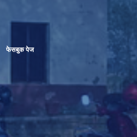
फेसबुक पेज