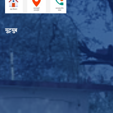
युट्युब