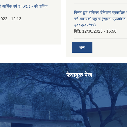
ो आर्थिक वर्ष २०७९.८० को वार्षिक
मिसन टुडे राष्ट्रिय दैनिकमा प्रकाशित
2022 - 12:12
गर्ने आशयको सूचना.(सूचना प्रकाशित 
२०८२/०९/१५)
मिति:
12/30/2025 - 16:58
अन्य
फेसबुक पेज