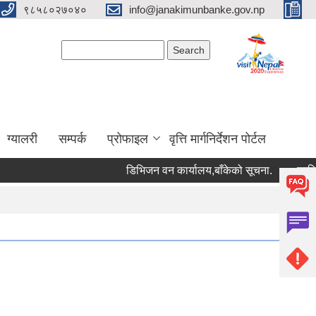
९८५८०२७०४०
info@janakimunbanke.gov.np
Search form
Search
ग्यालरी
सम्पर्क
प्रोफाइल
वृत्ति मार्गनिर्देशन पोर्टल
डिभिजन वन कार्यालय,बाँकेको सूचना.
प्रशिक्षकक