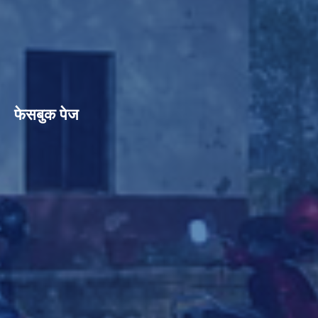
फेसबुक पेज