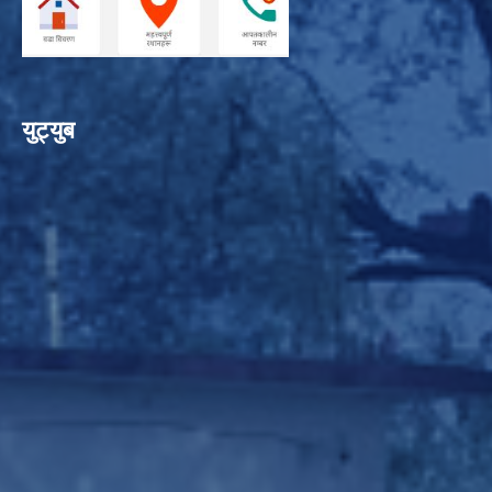
युट्युब