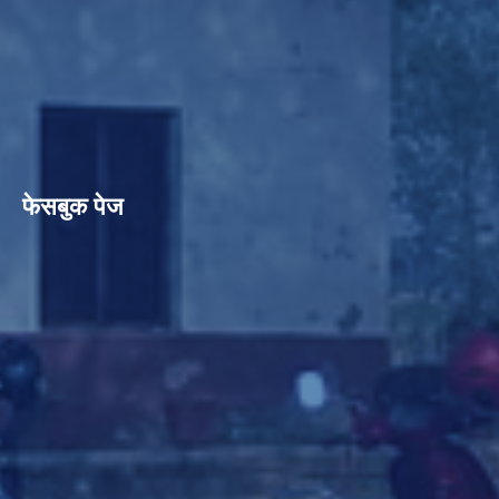
फेसबुक पेज