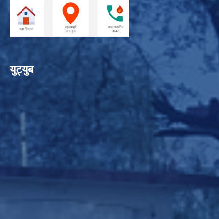
युट्युब