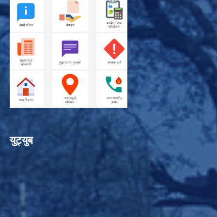
युट्युब