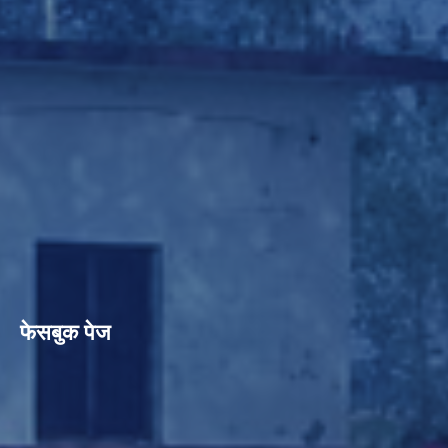
फेसबुक पेज