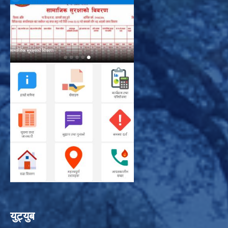
युट्युब