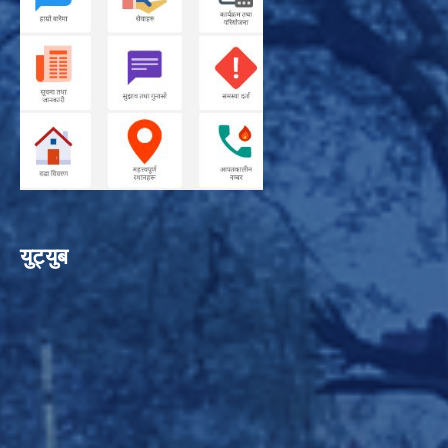
युट्युब