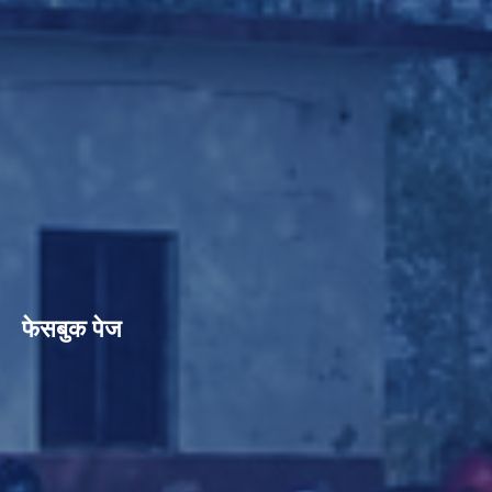
फेसबुक पेज