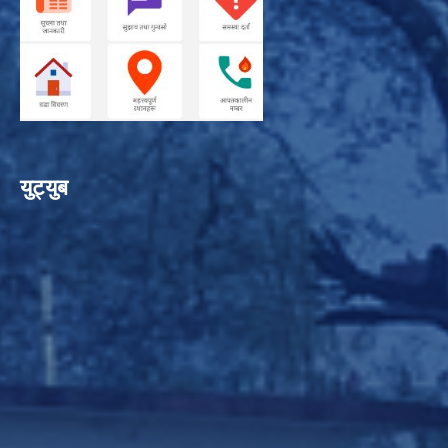
युट्युब