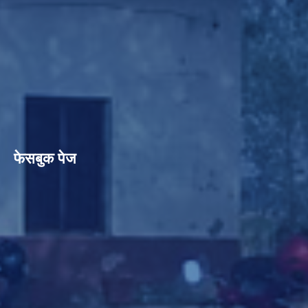
फेसबुक पेज