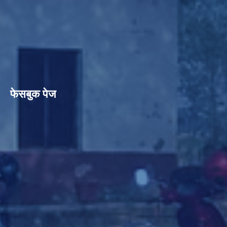
फेसबुक पेज