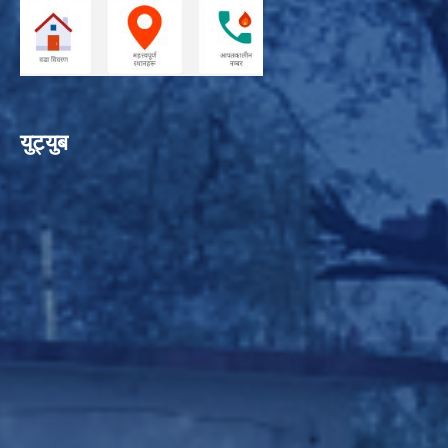
युट्युब