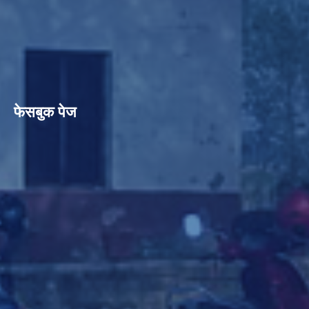
फेसबुक पेज