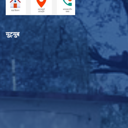
युट्युब