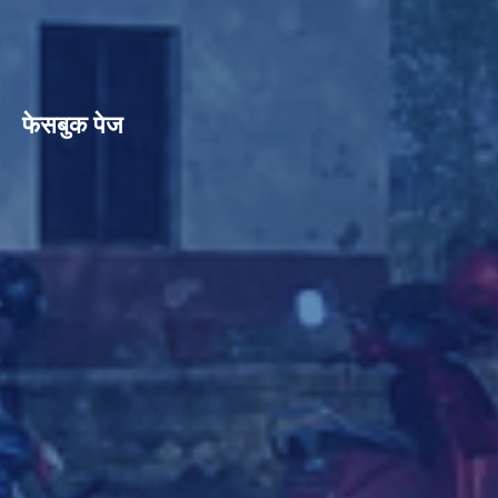
फेसबुक पेज