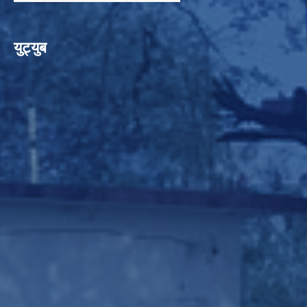
युट्युब