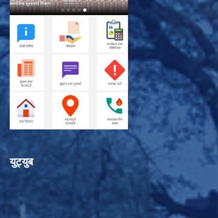
युट्युब