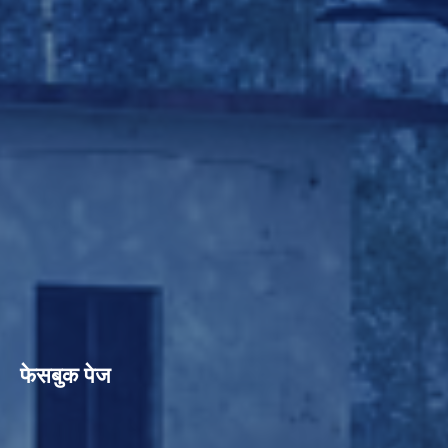
फेसबुक पेज