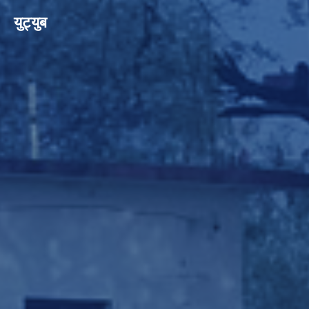
युट्युब