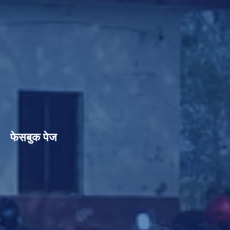
फेसबुक पेज