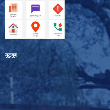
युट्युब