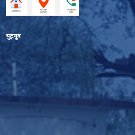
युट्युब