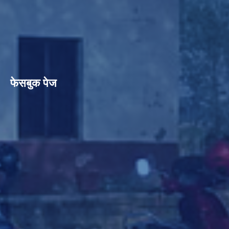
फेसबुक पेज