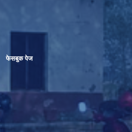
फेसबुक पेज