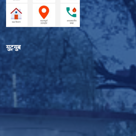
युट्युब