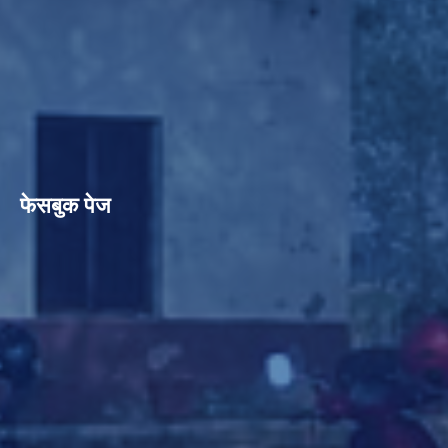
फेसबुक पेज