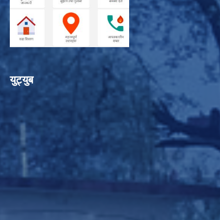
युट्युब