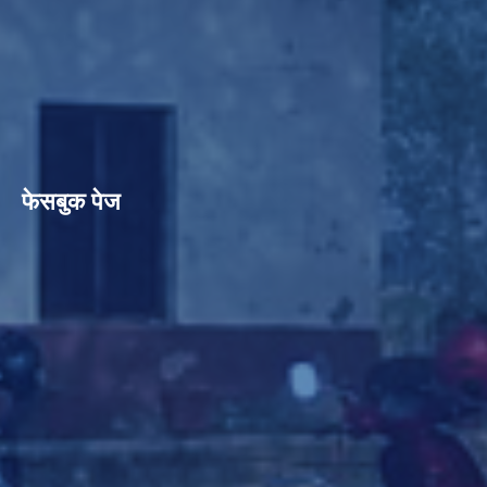
फेसबुक पेज