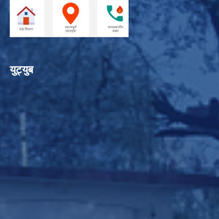
युट्युब