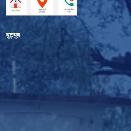
युट्युब