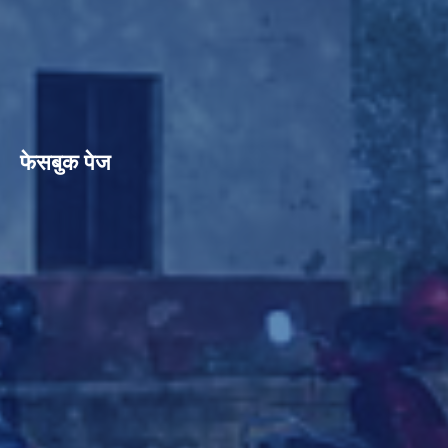
फेसबुक पेज