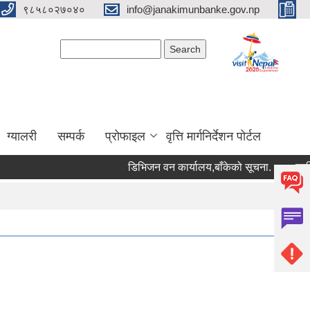
९८५८०२७०४०
info@janakimunbanke.gov.np
Search form
Search
ग्यालरी
सम्पर्क
प्रोफाइल
वृत्ति मार्गनिर्देशन पोर्टल
डिभिजन वन कार्यालय,बाँकेको सूचना.
प्रशिक्षक