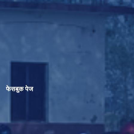
फेसबुक पेज