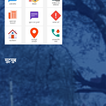
युट्युब