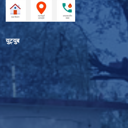
युट्युब