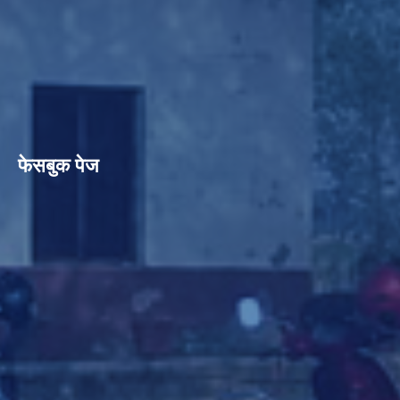
फेसबुक पेज