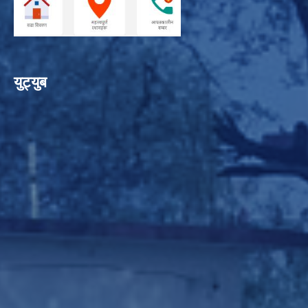
युट्युब