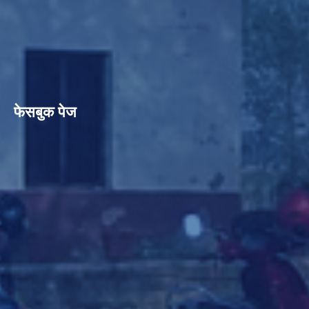
फेसबुक पेज