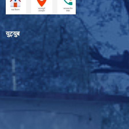
युट्युब