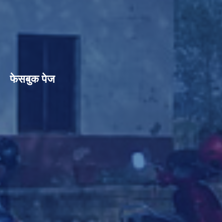
फेसबुक पेज