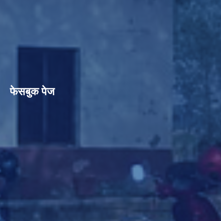
फेसबुक पेज