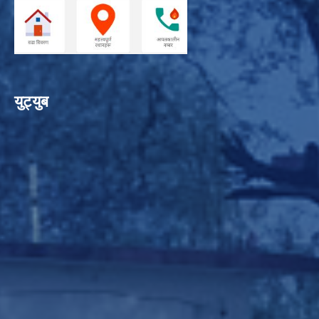
युट्युब