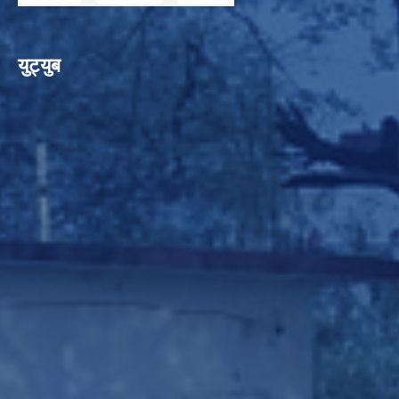
युट्युब