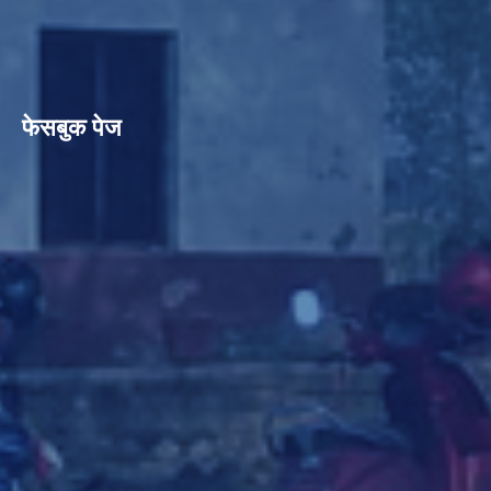
फेसबुक पेज