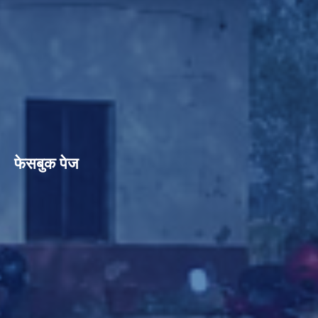
फेसबुक पेज