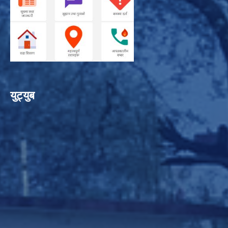
युट्युब