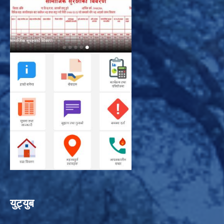
युट्युब