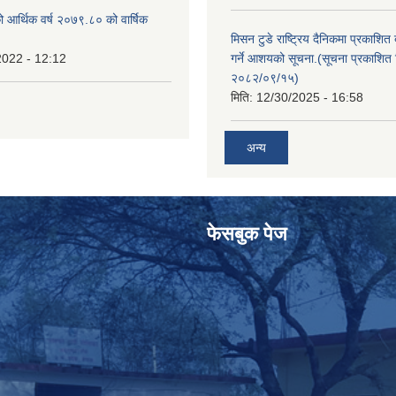
ो आर्थिक वर्ष २०७९.८० को वार्षिक
मिसन टुडे राष्ट्रिय दैनिकमा प्रकाशित
2022 - 12:12
गर्ने आशयको सूचना.(सूचना प्रकाशित 
२०८२/०९/१५)
मिति:
12/30/2025 - 16:58
अन्य
फेसबुक पेज