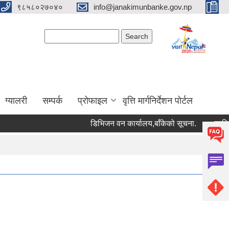
९८५८०२७०४०
info@janakimunbanke.gov.np
Search form
Search
ग्यालरी
सम्पर्क
प्रोफाइल
वृत्ति मार्गनिर्देशन पोर्टल
डिभिजन वन कार्यालय,बाँकेको सूचना.
प्रशिक्षक