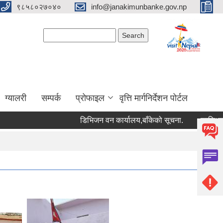
९८५८०२७०४०
info@janakimunbanke.gov.np
Search form
Search
ग्यालरी
सम्पर्क
प्रोफाइल
वृत्ति मार्गनिर्देशन पोर्टल
डिभिजन वन कार्यालय,बाँकेको सूचना.
प्रशिक्षकको सूच