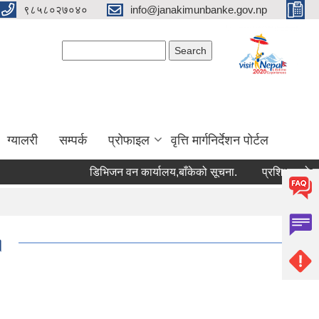
९८५८०२७०४०
info@janakimunbanke.gov.np
Search form
Search
ग्यालरी
सम्पर्क
प्रोफाइल
वृत्ति मार्गनिर्देशन पोर्टल
डिभिजन वन कार्यालय,बाँकेको सूचना.
प्रशिक्षकको सूची दर्
।