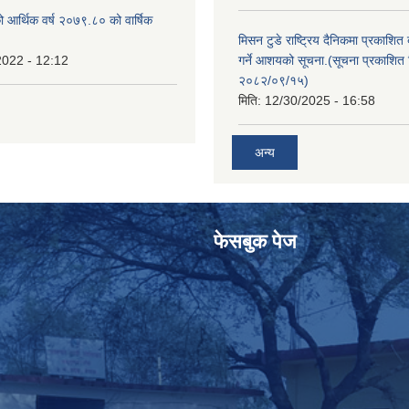
ो आर्थिक वर्ष २०७९.८० को वार्षिक
मिसन टुडे राष्ट्रिय दैनिकमा प्रकाशित
2022 - 12:12
गर्ने आशयको सूचना.(सूचना प्रकाशित 
२०८२/०९/१५)
मिति:
12/30/2025 - 16:58
अन्य
फेसबुक पेज