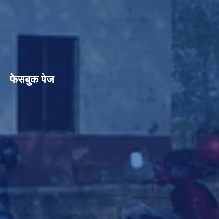
फेसबुक पेज