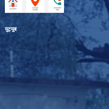
युट्युब