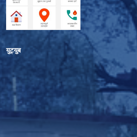
युट्युब