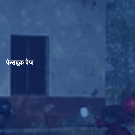
फेसबुक पेज