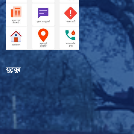
युट्युब