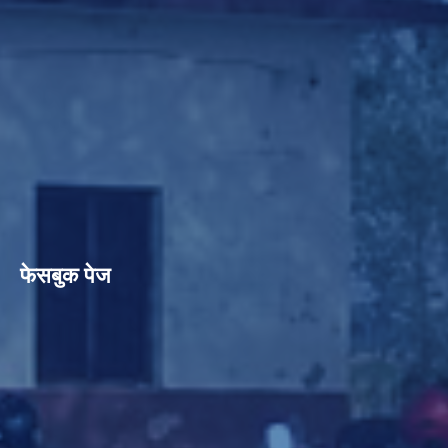
फेसबुक पेज